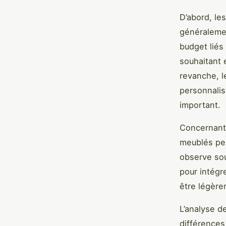
D’abord, le
généralemen
budget liés
souhaitant 
revanche, l
personnalis
important.
Concernant
meublés peu
observe so
pour intégr
être légère
L’analyse d
différences