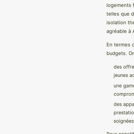
logements f
telles que
isolation t
agréable à 
En termes d
budgets. O
des offr
jeunes a
une gamm
compromis
des appa
prestati
soignées