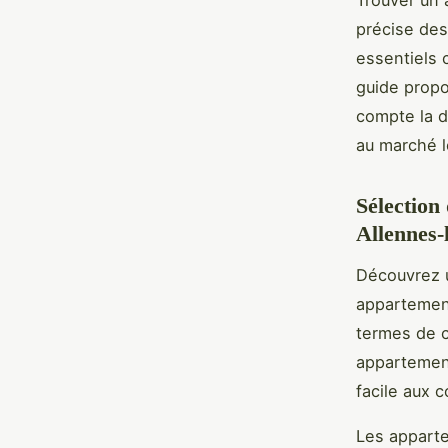
Trouver un 
précise des
essentiels 
guide propo
compte la d
au marché l
Sélection
Allennes-
Découvrez u
appartement
termes de c
appartement
facile aux c
Les apparte