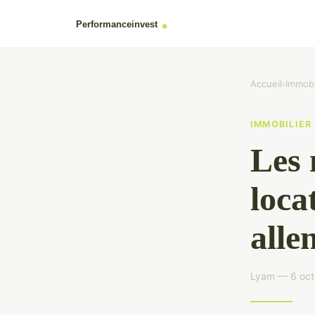
Accueil
›
Immobi
IMMOBILIER
Les 
loca
alle
Lyam — 6 oct