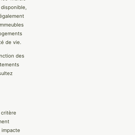
disponible,
 également
 immeubles
 logements
té de vie.
onction des
artements
sultez
critère
ment
s impacte