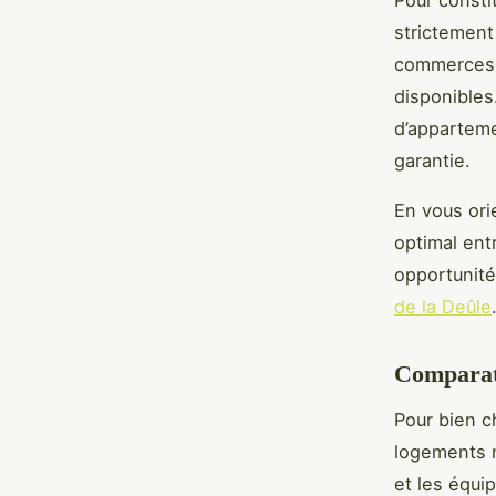
Pour constit
strictement
commerces, 
disponibles
d’apparteme
garantie.
En vous ori
optimal ent
opportunité
de la Deûle
Comparati
Pour bien c
logements n
et les équ