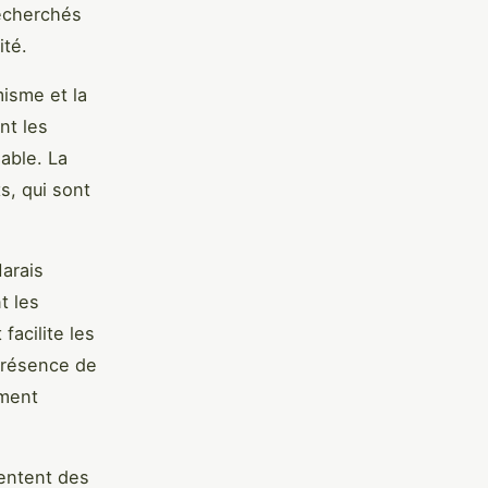
recherchés
ité.
misme et la
nt les
able. La
s, qui sont
Marais
t les
facilite les
 présence de
ement
sentent des