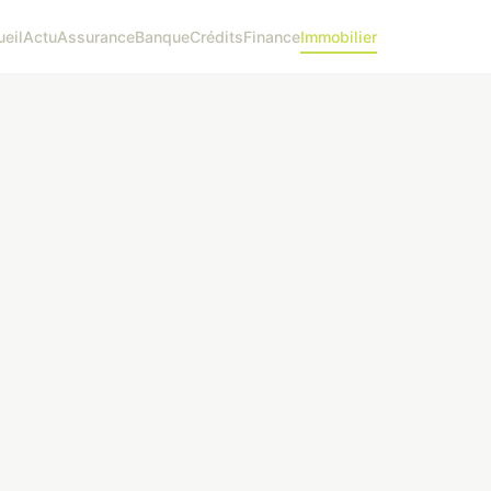
eil
Actu
Assurance
Banque
Crédits
Finance
Immobilier