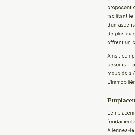
proposent d
facilitant 
d’un ascens
de plusieur
offrent un b
Ainsi, comp
besoins pra
meublés à A
L'Immobiliè
Emplaceme
L’emplaceme
fondamental
Allennes-le