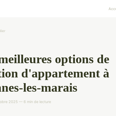
Accu
lier
meilleures options de
tion d'appartement à
nnes-les-marais
obre 2025 — 6 min de lecture