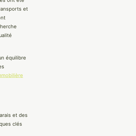
res ont été
ransports et
ont
cherche
alité
n équilibre
es
mmobilière
arais et des
iques clés