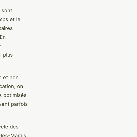
s sont
mps et le
taires
 En
r
l plus
s et non
cation, on
s optimisés
vent parfois
vèle des
-les-Marais