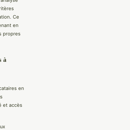
 analyse
ritères
ation. Ce
renant en
es propres
s à
cataires en
es
é et accès
aux