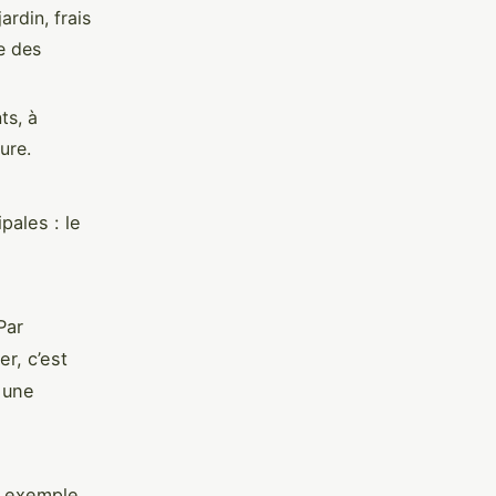
rdin, frais
ge des
ts, à
ure.
pales : le
Par
r, c’est
 une
r exemple