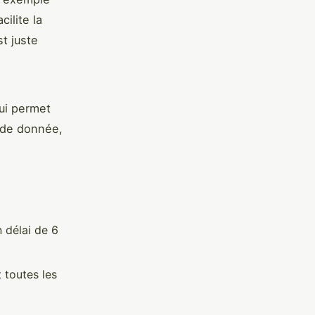
ilite la
t juste
qui permet
iode donnée,
n délai de 6
t toutes les