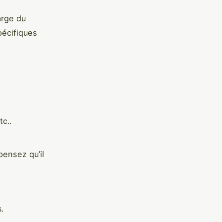
arge du
pécifiques
tc..
pensez qu’il
.