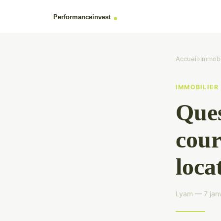
Accueil
›
Immobi
IMMOBILIER
Ques
cour
loca
Lyam — 7 janv