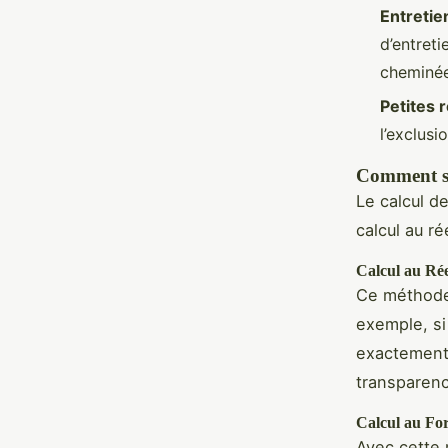
Entretie
d’entreti
cheminée
Petites 
l’exclus
Comment so
Le calcul d
calcul au rée
Calcul au Rée
Ce méthode 
exemple, si
exactement 
transparence
Calcul au For
Avec cette 