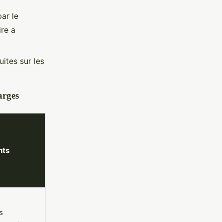
ar le
ire a
ites sur les
arges
nts
s