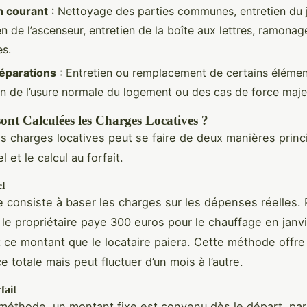
n courant
: Nettoyage des parties communes, entretien du ja
en de l’ascenseur, entretien de la boîte aux lettres, ramona
s.
réparations
: Entretien ou remplacement de certains élémen
ion de l’usure normale du logement ou des cas de force maje
nt Calculées les Charges Locatives ?
es charges locatives peut se faire de deux manières princi
l et le calcul au forfait.
l
consiste à baser les charges sur les dépenses réelles. 
 le propriétaire paye 300 euros pour le chauffage en janvie
ce montant que le locataire paiera. Cette méthode offre
 totale mais peut fluctuer d’un mois à l’autre.
fait
méthode, un montant fixe est convenu dès le départ, pa