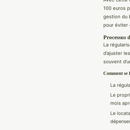
100 euros p
gestion du 
pour éviter 
Processus 
La régulari
d’ajuster l
souvent d’
Comment se Fa
La régula
Le propri
mois apr
Le locata
dépenses