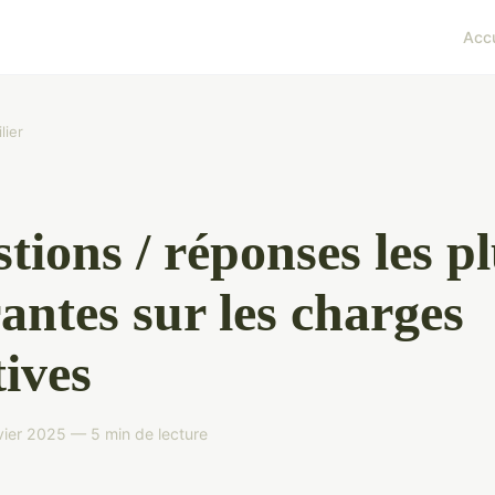
Accu
lier
tions / réponses les p
antes sur les charges
tives
ier 2025 — 5 min de lecture