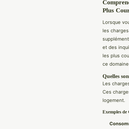
Comprendr
Plus Cou
Lorsque vou
les charges
supplément
et des inqu
les plus co
ce domaine
Quelles son
Les charges 
Ces charges
logement.
Exemples de 
Consomm