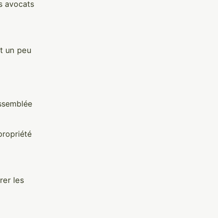
s avocats
t un peu
assemblée
propriété
rer les