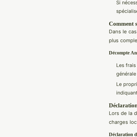
Si néces
spécialis
Comment so
Dans le cas
plus compl
Décompte An
Les frai
générale
Le propri
indiquan
Déclaratio
Lors de la 
charges loc
Déclaration 