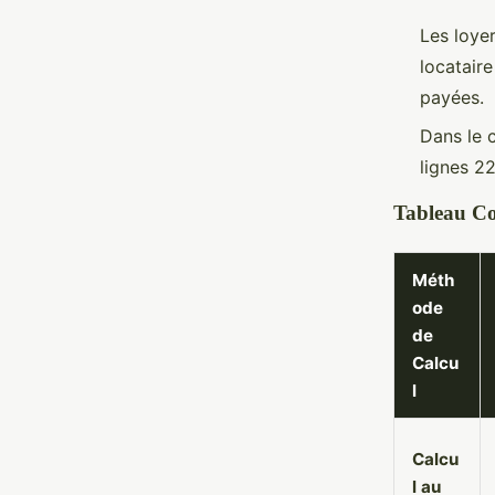
Les loye
locatair
payées.
Dans le 
lignes 2
Tableau Co
Méth
ode
de
Calcu
l
Calcu
l au