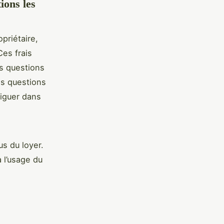
ions les
priétaire,
Ces frais
s questions
es questions
viguer dans
us du loyer.
 l’usage du