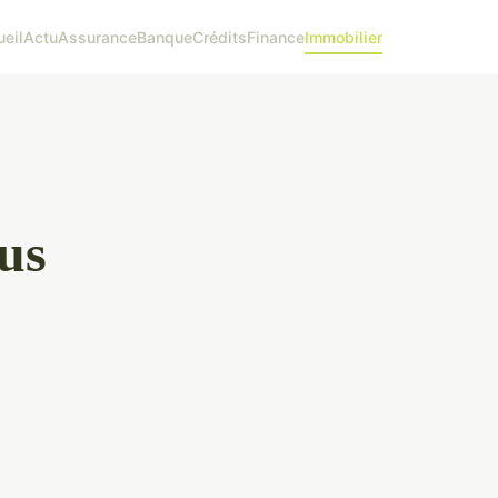
eil
Actu
Assurance
Banque
Crédits
Finance
Immobilier
lus