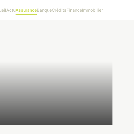
eil
Actu
Assurance
Banque
Crédits
Finance
Immobilier