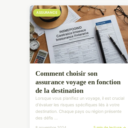
ASSURANCE
Comment choisir son
assurance voyage en fonction
de la destination
Lorsque vous planifiez un voyage, il est crucial
d'évaluer les risques spécifiques liés à votre
destination. Chaque pays ou région présente
des défis ...
8 novembre 2024
5 min de lecture →