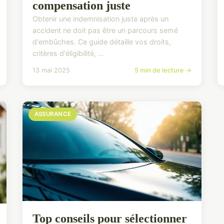
compensation juste
Obtenir une indemnisation juste après un
accident ne doit pas être un parcours semé
d'embûches. Ce guide détaille vos droits,
critères d'éligibilité, ...
13 mai 2025
5 min de lecture →
ASSURANCE
Top conseils pour sélectionner