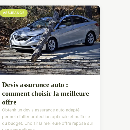
ASSURANCE
Devis assurance auto :
comment choisir la meilleure
offre
Obtenir un devis assurance auto adapté
permet d'allier protection optimale et maîtrise
du budget. Choisir la meilleure offre repose sur
une compréhens...