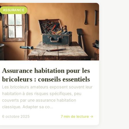
ASSURANCE
Assurance habitation pour les
bricoleurs : conseils essentiels
Les bricoleurs amateurs exposent souvent leur
habitation à des risques spécifiques, peu
couverts par une assurance habitation
classique. Adapter sa co...
6 octobre 2025
7 min de lecture →