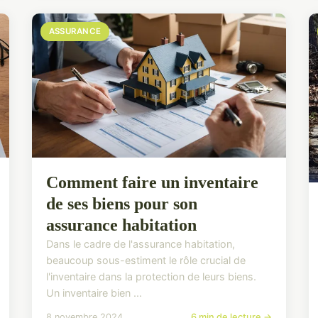
ASSURANCE
Comment faire un inventaire
de ses biens pour son
assurance habitation
Dans le cadre de l'assurance habitation,
beaucoup sous-estiment le rôle crucial de
l'inventaire dans la protection de leurs biens.
Un inventaire bien ...
8 novembre 2024
6 min de lecture →