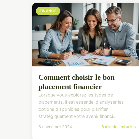
FINANCE
Comment choisir le bon
placement financier
Lorsque vous explorez les types de
placements, il est essentiel d'analyser les
options disponibles pour planifier
stratégiquement votre avenir financi...
8 novembre 2024
6 min de lecture →