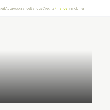
eil
Actu
Assurance
Banque
Crédits
Finance
Immobilier