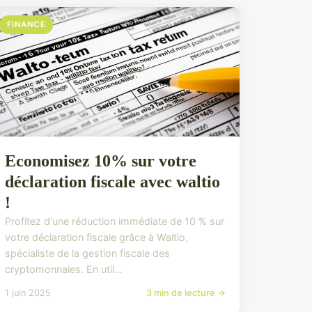
FINANCE
Economisez 10% sur votre
déclaration fiscale avec waltio
!
Profitez d'une réduction immédiate de 10 % sur
votre déclaration fiscale grâce à Waltio,
spécialiste de la gestion fiscale des
cryptomonnaies. En util...
1 juin 2025
3 min de lecture →