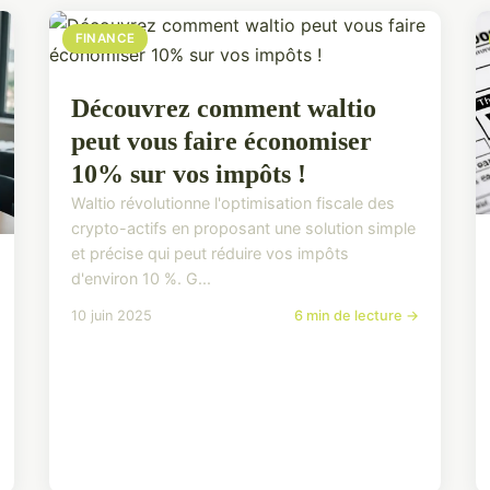
FINANCE
Découvrez comment waltio
peut vous faire économiser
10% sur vos impôts !
Waltio révolutionne l'optimisation fiscale des
crypto-actifs en proposant une solution simple
et précise qui peut réduire vos impôts
d'environ 10 %. G...
10 juin 2025
6 min de lecture →