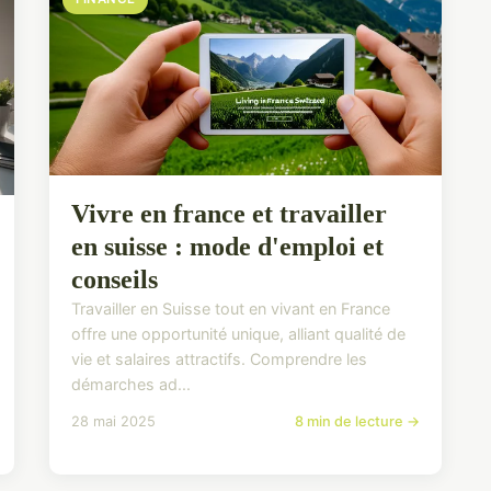
Vivre en france et travailler
en suisse : mode d'emploi et
conseils
Travailler en Suisse tout en vivant en France
offre une opportunité unique, alliant qualité de
vie et salaires attractifs. Comprendre les
démarches ad...
28 mai 2025
8 min de lecture →