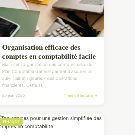
Organisation efficace des
comptes en comptabilité facile
Maîtriser l'organisation des comptes selon le
Plan Comptable Général permet d'assurer un
suivi clair et rigoureux des opérations
financières. Cette st...
25 juin 2025
4 min de lecture →
FINANCE