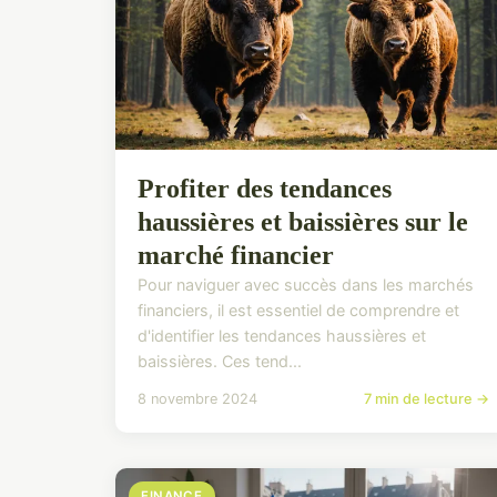
Profiter des tendances
haussières et baissières sur le
marché financier
Pour naviguer avec succès dans les marchés
financiers, il est essentiel de comprendre et
d'identifier les tendances haussières et
baissières. Ces tend...
8 novembre 2024
7 min de lecture →
FINANCE