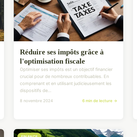
Réduire ses impôts grâce à
l'optimisation fiscale
Optimiser ses impôts est un objectif financier
crucial pour de nombreux contribuables. En
comprenant et en utilisant judicieusement les
dispositifs de...
8 novembre 2024
6 min de lecture →
FINANCE