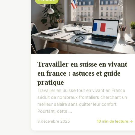
Travailler en suisse en vivant
en france : astuces et guide
pratique
Travailler en Suisse tout en vivant en France
séduit de nombreux frontaliers cherchant un
meilleur salaire sans quitter leur confort.
Pourtant, cette ...
8 décembre 2025
10 min de lecture →