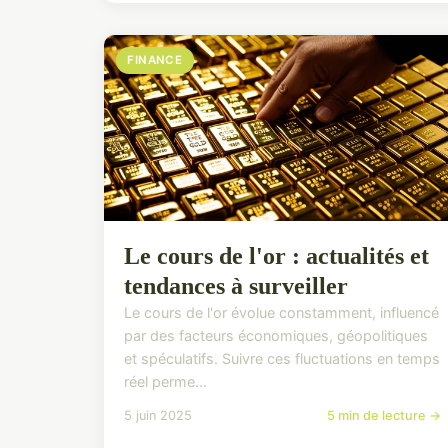
FINANCE
Le cours de l'or : actualités et
tendances à surveiller
Le cours de l'or évolue constamment, influencé
par des facteurs économiques, géopolitiques
et spéculatifs. Suivre ces fluctuations en temps
réel perme...
5 juin 2025
5 min de lecture →